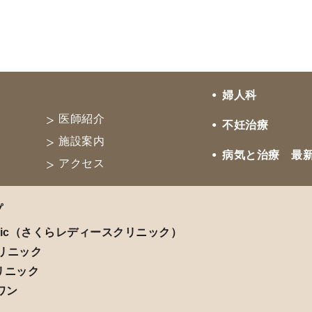
婦人科
医師紹介
不妊治療
施設案内
病気と治療 最
アクセス
プ
ic
（さくらレディースクリニック）
リニック
リニック
ワン