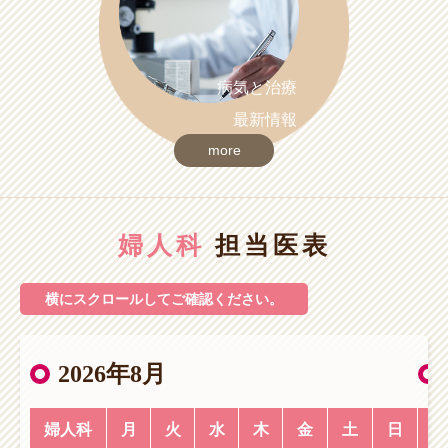
病気と治療
最新情報
more
婦人科
担当医表
横に
スクロールしてご確認ください。
2026年8月
婦人科
月
火
水
木
金
土
日
婦