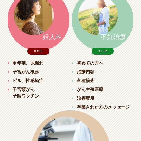
婦人科
不妊治療
more
more
更年期
、
尿漏れ
初めての方へ
子宮がん検診
治療内容
ピル
、
性感染症
各種検査
子宮頸がん
がん生殖医療
予防ワクチン
治療費用
卒業された方のメッセージ