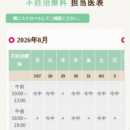
不妊治療科
担当医表
横に
スクロールしてご確認ください。
2026年8月
不妊治療
不
月
火
水
木
金
土
日
科
7/27
28
29
30
31
8/1
2
午前
10:00～
今中
今中
×
今中
今中
今中
今中
10
13:00
1
午後
16:00～
×
今中
×
今中
×
今中
×
16
19:00
1