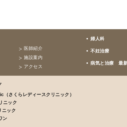
婦人科
医師紹介
不妊治療
施設案内
病気と治療 最
アクセス
プ
ic
（さくらレディースクリニック）
リニック
リニック
ワン